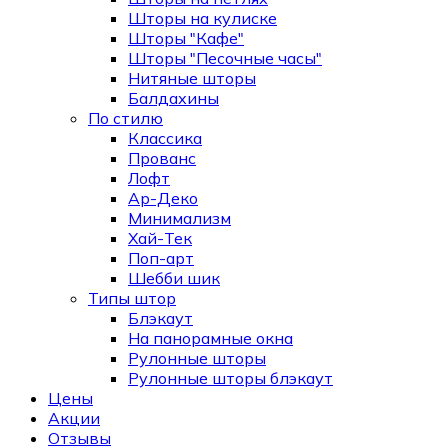
Шторы на кулиске
Шторы "Кафе"
Шторы "Песочные часы"
Нитяные шторы
Балдахины
По стилю
Классика
Прованс
Лофт
Ар-Деко
Минимализм
Хай-Тек
Поп-арт
Шебби шик
Типы штор
Блэкаут
На панорамные окна
Рулонные шторы
Рулонные шторы блэкаут
Цены
Акции
Отзывы