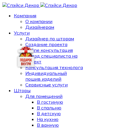
Компания
О компании
Дизайнерам
Услуги
Дизайнер по шторам
Создание проекта
Online консультация
Выезд специалиста на
объект
Консультация технолога
Индивидуальный
пошив изделий
Сервисные услуги
Шторы
Для помещений
В гостиную
В спальню
В детскую
На кухню
В ванную