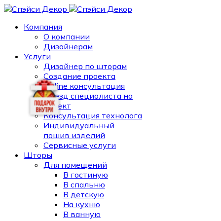
Компания
О компании
Дизайнерам
Услуги
Дизайнер по шторам
Создание проекта
Online консультация
Выезд специалиста на
объект
Консультация технолога
Индивидуальный
пошив изделий
Сервисные услуги
Шторы
Для помещений
В гостиную
В спальню
В детскую
На кухню
В ванную