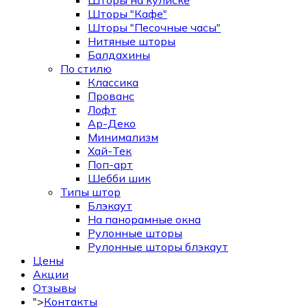
Шторы на кулиске
Шторы "Кафе"
Шторы "Песочные часы"
Нитяные шторы
Балдахины
По стилю
Классика
Прованс
Лофт
Ар-Деко
Минимализм
Хай-Тек
Поп-арт
Шебби шик
Типы штор
Блэкаут
На панорамные окна
Рулонные шторы
Рулонные шторы блэкаут
Цены
Акции
Отзывы
">
Контакты