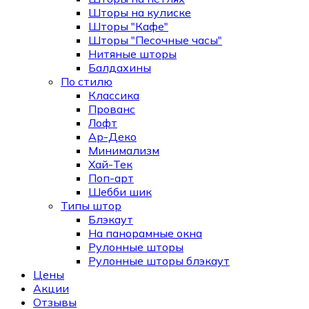
Шторы на кулиске
Шторы "Кафе"
Шторы "Песочные часы"
Нитяные шторы
Балдахины
По стилю
Классика
Прованс
Лофт
Ар-Деко
Минимализм
Хай-Тек
Поп-арт
Шебби шик
Типы штор
Блэкаут
На панорамные окна
Рулонные шторы
Рулонные шторы блэкаут
Цены
Акции
Отзывы