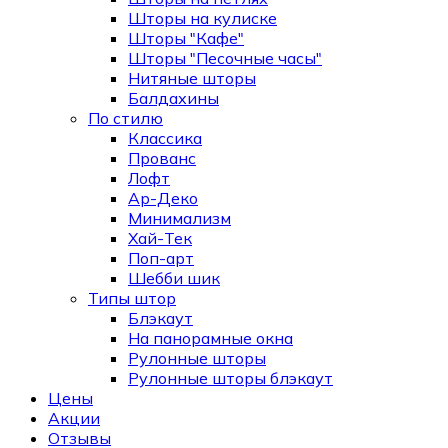
Шторы на кулиске
Шторы "Кафе"
Шторы "Песочные часы"
Нитяные шторы
Балдахины
По стилю
Классика
Прованс
Лофт
Ар-Деко
Минимализм
Хай-Тек
Поп-арт
Шебби шик
Типы штор
Блэкаут
На панорамные окна
Рулонные шторы
Рулонные шторы блэкаут
Цены
Акции
Отзывы