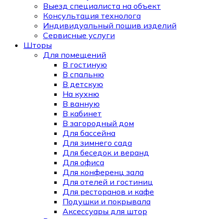
Выезд специалиста на объект
Консультация технолога
Индивидуальный пошив изделий
Сервисные услуги
Шторы
Для помещений
В гостиную
В спальню
В детскую
На кухню
В ванную
В кабинет
В загородный дом
Для бассейна
Для зимнего сада
Для беседок и веранд
Для офиса
Для конференц зала
Для отелей и гостиниц
Для ресторанов и кафе
Подушки и покрывала
Аксессуары для штор