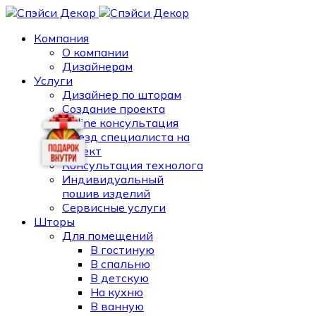
Компания
О компании
Дизайнерам
Услуги
Дизайнер по шторам
Создание проекта
Online консультация
Выезд специалиста на
объект
Консультация технолога
Индивидуальный
пошив изделий
Сервисные услуги
Шторы
Для помещений
В гостиную
В спальню
В детскую
На кухню
В ванную