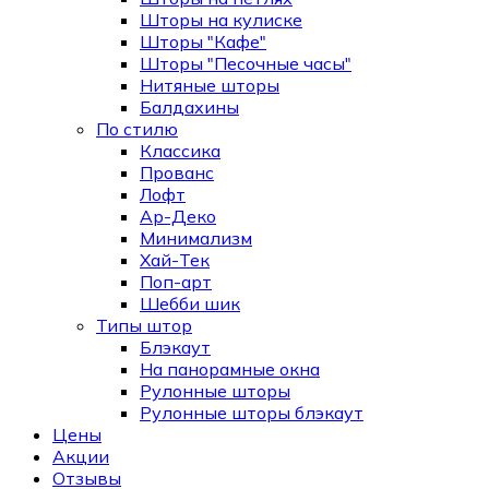
Шторы на кулиске
Шторы "Кафе"
Шторы "Песочные часы"
Нитяные шторы
Балдахины
По стилю
Классика
Прованс
Лофт
Ар-Деко
Минимализм
Хай-Тек
Поп-арт
Шебби шик
Типы штор
Блэкаут
На панорамные окна
Рулонные шторы
Рулонные шторы блэкаут
Цены
Акции
Отзывы