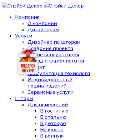
Компания
О компании
Дизайнерам
Услуги
Дизайнер по шторам
Создание проекта
Online консультация
Выезд специалиста на
объект
Консультация технолога
Индивидуальный
пошив изделий
Сервисные услуги
Шторы
Для помещений
В гостиную
В спальню
В детскую
На кухню
В ванную