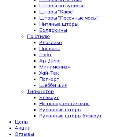
Шторы на кулиске
Шторы "Кафе"
Шторы "Песочные часы"
Нитяные шторы
Балдахины
По стилю
Классика
Прованс
Лофт
Ар-Деко
Минимализм
Хай-Тек
Поп-арт
Шебби шик
Типы штор
Блэкаут
На панорамные окна
Рулонные шторы
Рулонные шторы блэкаут
Цены
Акции
Отзывы