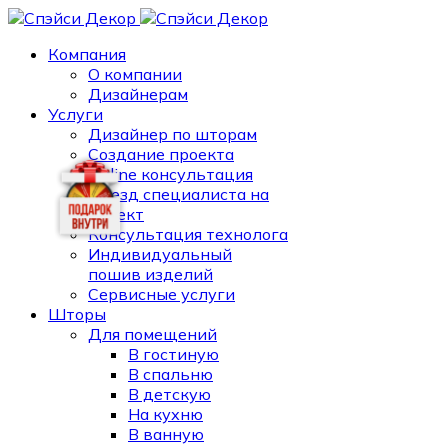
Компания
О компании
Дизайнерам
Услуги
Дизайнер по шторам
Создание проекта
Online консультация
Выезд специалиста на
объект
Консультация технолога
Индивидуальный
пошив изделий
Сервисные услуги
Шторы
Для помещений
В гостиную
В спальню
В детскую
На кухню
В ванную